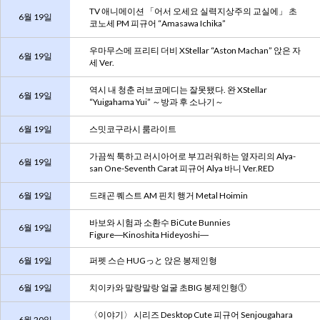
TV 애니메이션 「어서 오세요 실력지상주의 교실에」 초
6월 19일
코노세 PM 피규어 “Amasawa Ichika”
우마무스메 프리티 더비 XStellar “Aston Machan” 앉은 자
6월 19일
세 Ver.
역시 내 청춘 러브코메디는 잘못됐다. 완 XStellar
6월 19일
“Yuigahama Yui” ～방과 후 소나기～
6월 19일
스밋코구라시 룸라이트
가끔씩 툭하고 러시아어로 부끄러워하는 옆자리의 Alya-
6월 19일
san One-Seventh Carat 피규어 Alya 바니 Ver.RED
6월 19일
드래곤 퀘스트 AM 핀치 행거 Metal Hoimin
바보와 시험과 소환수 BiCute Bunnies
6월 19일
Figure―Kinoshita Hideyoshi―
6월 19일
퍼펫 스슨 HUGっと 앉은 봉제인형
6월 19일
치이카와 말랑말랑 얼굴 초BIG 봉제인형①
〈이야기〉 시리즈 Desktop Cute 피규어 Senjougahara
6월 20일