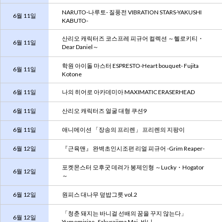
NARUTO-나루토- 질풍전 VIBRATION STARS-YAKUSHI
6월 11일
KABUTO-
산리오 캐릭터즈 코스프레 피규어 컬렉션 ～헬로키티・
6월 11일
Dear Daniel～
학원 아이돌 마스터 ESPRESTO-Heart bouquet- Fujita
6월 11일
Kotone
6월 11일
나의 히어로 아카데미아 MAXIMATIC ERASERHEAD
6월 11일
산리오 캐릭터즈 얼굴 대형 쿠션9
6월 11일
애니메이션 「장송의 프리렌」 프리렌의 지팡이
6월 12일
『근육맨』 완벽초인시조편 리얼 피규어 -Grim Reaper-
포켓몬스터 모후굿 데려가 봉제인형 ～Lucky・Hogator
6월 12일
～
6월 12일
원피스 대나무 덮밥그릇 vol.2
「청춘 돼지는 바니걸 선배의 꿈을 꾸지 않는다」
6월 12일
Yumemirize ‐Sakurajima Mai‐ 바니