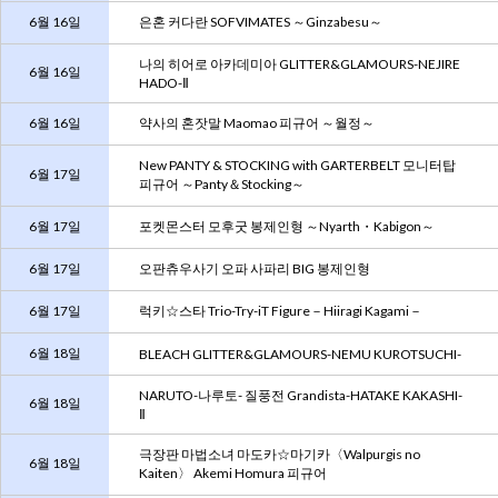
6월 16일
은혼 커다란 SOFVIMATES ～Ginzabesu～
나의 히어로 아카데미아 GLITTER&GLAMOURS-NEJIRE
6월 16일
HADO-Ⅱ
6월 16일
약사의 혼잣말 Maomao 피규어 ～월정～
New PANTY & STOCKING with GARTERBELT 모니터탑
6월 17일
피규어 ～Panty＆Stocking～
6월 17일
포켓몬스터 모후굿 봉제인형 ～Nyarth・Kabigon～
6월 17일
오판츄우사기 오파 사파리 BIG 봉제인형
6월 17일
럭키☆스타 Trio-Try-iT Figure－Hiiragi Kagami－
6월 18일
BLEACH GLITTER&GLAMOURS-NEMU KUROTSUCHI-
NARUTO-나루토- 질풍전 Grandista-HATAKE KAKASHI-
6월 18일
Ⅱ
극장판 마법소녀 마도카☆마기카〈Walpurgis no
6월 18일
Kaiten〉 Akemi Homura 피규어