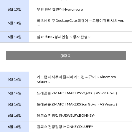
6월 13일
무민 만년 캘린더 Nyoronyoro
하츠네 미쿠 Desktop Cute 피규어 ～고양이귀 티셔츠 ver.
6월 13일
～
6월 13일
심바 초BIG 봉제인형 ～왕자 탄생～
3주차
카드캡터 사쿠라 클리어 카드편 피규어 ～Kinomoto
6월 16일
Sakura～
6월 16일
드래곤볼 Z MATCH MAKERS Vegeta（VS Son Goku）
6월 16일
드래곤볼 Z MATCH MAKERS Son Goku（VS Vegeta）
6월 16일
원피스 전광절경-JEWELRY.BONNEY-
6월 16일
원피스 전광절경-MONKEY.D.LUFFY-