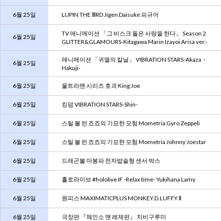
6월 25일
LUPIN THE ⅢRD Jigen Daisuke 피규어
TV 애니메이션 「그 비스크 돌은 사랑을 한다」 Season 2
6월 25일
GLITTER&GLAMOURS-Kitagawa Marin Izayoi Arisa ver.-
애니메이션 「귀멸의 칼날」 VIBRATION STARS-Akaza・
6월 25일
Hakuji-
6월 25일
울트라맨 시리즈 호괴 King Joe
6월 25일
킹덤 VIBRATION STARS-Shin-
6월 25일
스틸 볼 런 죠죠의 기묘한 모험 Mometria Gyro Zeppeli
6월 25일
스틸 볼 런 죠죠의 기묘한 모험 Mometria Johnny Joestar
6월 25일
드래곤볼 마봉파 전자밥솥형 센서 박스
6월 25일
홀로라이브 #hololive IF -Relax time- Yukihana Lamy
6월 25일
원피스 MAXIMATICPLUS MONKEY.D.LUFFY Ⅱ
6월 25일
극장판 『체인소 맨 레제편』 치비구루미