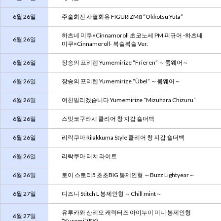
6월 26일
주술회전 사멸회유 FIGURIZMα “Okkotsu Yuta”
하츠네 미쿠×Cinnamoroll 초코노세 PM 피규어 ‐하츠네
6월 26일
미쿠×Cinnamoroll‐ 복슬복슬 Ver.
6월 26일
장송의 프리렌 Yumemirize “Frieren” ～룸웨어～
6월 26일
장송의 프리렌 Yumemirize “Übel” ～룸웨어～
6월 26일
여친빌리겠습니다 Yumemirize “Mizuhara Chizuru”
6월 26일
스밋코구라시 클리어 창 지갑 숄더백
6월 26일
리락쿠마 Rilakkuma Style 클리어 창 지갑 숄더백
6월 26일
리락쿠마 터치 라이트
6월 26일
토이 스토리5 초초BIG 봉제인형 ～Buzz Lightyear～
6월 27일
디즈니 Stitch L 봉제인형 ～Chill mint～
유루카와 산리오 캐릭터즈 아이누이 미니 봉제인형
6월 27일
“Kuromi”(EX)