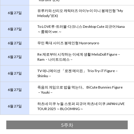
유루카와 산리오 캐릭터즈 아이누이 미니 봉제인형 “My
6월 27일
Melody”(EX)
To LOVE루-트러블-다크니스 Desktop Cute 피규어 Nana
6월 27일
～룸웨어 ver.～
6월 27일
무민 특대 사이즈 봉제인형 Nyoronyoro
Re:제로부터 시작하는 이세계 생활 MeloDoll Figure－
6월 27일
Ram・나이트드레스－
TV 애니메이션 「로젠 메이든」 Trio-Try-iT Figure－
6월 27일
Shinku－
죽음의 게임으로 밥을 먹는다。 BiCute Bunnies Figure
6월 27일
－Yuuki－
하츠네 미쿠 누들 스토퍼 피규어 하츠네 미쿠 JAPAN LIVE
6월 27일
TOUR 2025 ～BLOOMING～
5주차