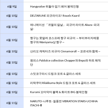
6월 9일
Hangyodon 뒤돌아 업기 페어 봉제인형
6월 10일
DELTARUNE 피규라이프! Rouxls Kaard
애니메이션 「귀멸의 칼날」 피규어 라이트 Akaza -파괴
6월 10일
살-
짱구는 못말려 코스프레 짱구 피규어 ～부리부리자에몽
6월 10일
짱구와 Waniyama상 짱구～
6월 10일
산리오 캐릭터즈 피규어 Cinnamoroll ～코르네와 함께～
원피스 Paldolce collection Chopper와 Bepo와 하트 해적
6월 10일
단
6월 10일
스밋코구라시 드링크 포트 & 글라스 세트
6월 10일
리락쿠마 Rilakkuma Style 드링크 포트 & 글라스 세트
6월 10일
Kuromi 꼬마악마 블랙 & 화이트 BIG 봉제인형
NARUTO-나루토- 질풍전 VIBRATION STARS-UCHIHA
6월 11일
ITACHI-Ⅲ