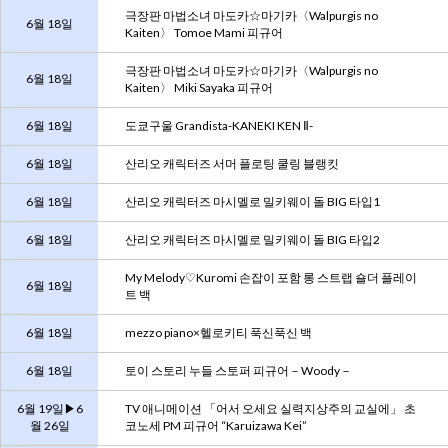
극장판 마법소녀 마도카☆마기카〈Walpurgis no
6월 18일
Kaiten〉 Tomoe Mami 피규어
극장판 마법소녀 마도카☆마기카〈Walpurgis no
6월 18일
Kaiten〉 Miki Sayaka 피규어
6월 18일
도쿄구울 Grandista-KANEKI KEN Ⅱ-
6월 18일
산리오 캐릭터즈 서머 플로팅 쿨링 블랭킷
6월 18일
산리오 캐릭터즈 마시멜로 밀키웨이 돌 BIG 타입1
6월 18일
산리오 캐릭터즈 마시멜로 밀키웨이 돌 BIG 타입2
My Melody♡Kuromi 손잡이 포함 롱 스트랩 숄더 플레이
6월 18일
트 백
6월 18일
mezzo piano×헬로키티 푹신푹신 백
6월 18일
토이 스토리 누들 스토퍼 피규어－Woody－
6월 19일▶6
TV 애니메이션 「어서 오세요 실력지상주의 교실에」 초
월 26일
코노세 PM 피규어 “Karuizawa Kei”