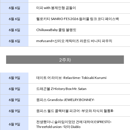
6월 6일
미피 with 봉제인형 곰돌이
6월 6일
헬로키티 SANRIO FES 2026 컬러풀 링크 코디 페이스백
6월 6일
ChiikawaBaby 쿨링 블랭킷
6월 6일
mofusand×산리오 캐릭터즈 라운드 바니티 파우치
2주차
6월 9일
데이트 어 라이브 -Relax time- Tokisaki Kurumi
6월 9일
드래곤볼 Z History Box Mr. Satan
6월 9일
원피스 Grandista-JEWELRY.BONNEY-
6월 9일
원피스 월드 콜렉터블 피규어 -부모와 자식의 혈통Ⅲ-
전생했더니 슬라임이었던 건에 대하여 ESPRESTO-
6월 9일
Threefold union- 악마 Diablo