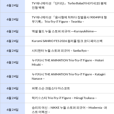
TV 애니메이션 『단다단』 Turbo Baba(마네키네코) 봉제
6월 24일
인형 백팩
TV 애니메이션 『용사형에 처하다 징벌용사 9004부대 형
6월 24일
무기록』 Trio-Try-iT Figure－Teoritta－
6월 24일
액셀 월드 누들 스토퍼 피규어 ―Kuroyukihime―
6월 24일
Kuromi SANRIO FES 2026 컬러풀 링크 코디 페이스백
6월 24일
시티헌터 누들 스토퍼 피규어－Saeba Ryo－
누키타시 THE ANIMATION Trio-Try-iT Figure－Hotori
6월 24일
Misaki－
누키타시 THE ANIMATION Trio-Try-iT Figure－Katagiri
6월 24일
Nanase－
6월 24일
퍼펫 스슨 크림소다 마스코트
6월 24일
럭키☆스타 Trio-Try-iT Figure－Hiiragi Tsukasa－
승리의 여신：NIKKE 누들 스토퍼 피규어－Modernia - 퍼
6월 24일
스트 어펙션－