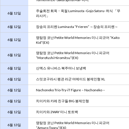
주술회전 회옥・옥절 Luminasta ‐Gojo Satoru‐ 허식 「무
6월 12일
라사키」
6월 12일
장송의 프리렌 Luminasta “Frieren” ～장송의 프리렌～
명탐정 코난 Petite World Memories 미니 피규어 “Kaito
6월 12일
Kid”(EX)
명탐정 코난 Petite World Memories 미니 피규어
6월 12일
“Morofushi Hiromitsu”(EX)
6월 12일
산엑스 유니버스 복주머니 보냉백
6월 12일
스밋코구라시 펭귄 라군 머메이드 봉제인형 XL
6월 12일
Nachoneko Trio-Try-iT Figure－Nachoneko－
6월 12일
치이카와 카레 친구들 BIG 봉제인형
6월 12일
치이카와 2WAY 미니 토트백
명탐정 코난 Petite World Memories 미니 피규어
6월 13일
“Amuro Tooru”(EX)