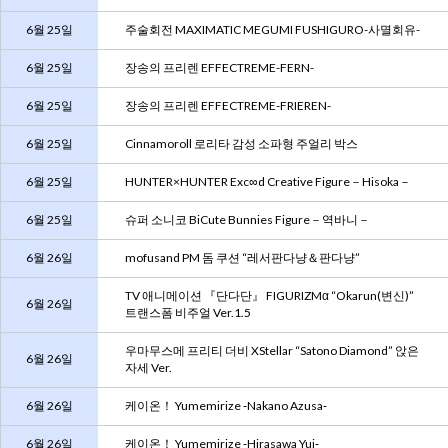
6월 25일
주술회전 MAXIMATIC MEGUMI FUSHIGURO-사멸회유-
6월 25일
장송의 프리렌 EFFECTREME-FERN-
6월 25일
장송의 프리렌 EFFECTREME-FRIEREN-
6월 25일
Cinnamoroll 로리타 감성 소파형 주얼리 박스
6월 25일
HUNTER×HUNTER Exc∞d Creative Figure－Hisoka－
6월 25일
슈퍼 소니코 BiCute Bunnies Figure－역바니－
6월 26일
mofusand PM 돔 쿠션 “레서판다냥＆판다냥”
TV 애니메이션 『단다단』 FIGURIZMα “Okarun(변신)”
6월 26일
트랜스폼 비주얼 Ver.1.5
우마무스메 프리티 더비 XStellar “Satono Diamond” 앉은
6월 26일
자세 Ver.
6월 26일
케이온！ Yumemirize ‐Nakano Azusa‐
6월 26일
케이온！ Yumemirize ‐Hirasawa Yui‐