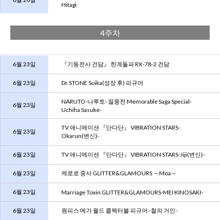
Hitagi
4주차
6월 23일
『기동전사 건담』 한계돌파 RX-78-2 건담
6월 23일
Dr.STONE Suika(성장 후) 피규어
NARUTO-나루토- 질풍전 Memorable Saga Special-
6월 23일
Uchiha Sasuke-
TV 애니메이션 『단다단』 VIBRATION STARS-
6월 23일
Okarun(변신)-
6월 23일
TV 애니메이션 『단다단』 VIBRATION STARS-Jiji(변신)-
6월 23일
케로로 중사 GLITTER&GLAMOURS ～Moa～
6월 23일
Marriage Toxin GLITTER&GLAMOURS-MEI KINOSAKI-
6월 23일
원피스 메가 월드 콜렉터블 피규어 -철의 거인-