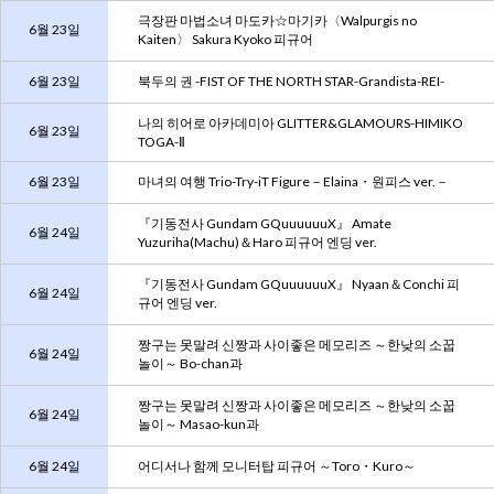
극장판 마법소녀 마도카☆마기카〈Walpurgis no
6월 23일
Kaiten〉 Sakura Kyoko 피규어
6월 23일
북두의 권 -FIST OF THE NORTH STAR-Grandista-REI-
나의 히어로 아카데미아 GLITTER&GLAMOURS-HIMIKO
6월 23일
TOGA-Ⅱ
6월 23일
마녀의 여행 Trio-Try-iT Figure－Elaina・원피스 ver.－
『기동전사 Gundam GQuuuuuuX』 Amate
6월 24일
Yuzuriha(Machu)＆Haro 피규어 엔딩 ver.
『기동전사 Gundam GQuuuuuuX』 Nyaan＆Conchi 피
6월 24일
규어 엔딩 ver.
짱구는 못말려 신짱과 사이좋은 메모리즈 ～한낮의 소꿉
6월 24일
놀이～ Bo-chan과
짱구는 못말려 신짱과 사이좋은 메모리즈 ～한낮의 소꿉
6월 24일
놀이～ Masao-kun과
6월 24일
어디서나 함께 모니터탑 피규어 ～Toro・Kuro～