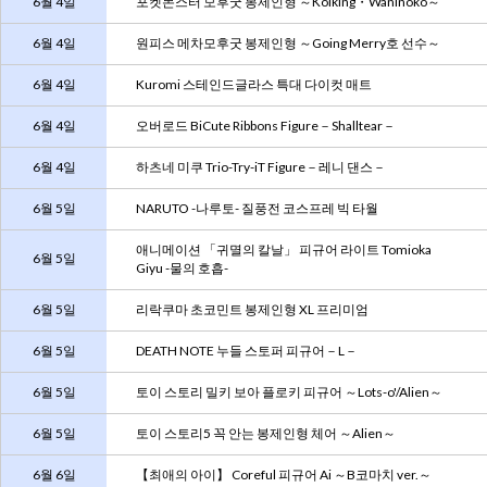
6월 4일
포켓몬스터 모후굿 봉제인형 ～Koiking・Waninoko～
6월 4일
원피스 메차모후굿 봉제인형 ～Going Merry호 선수～
6월 4일
Kuromi 스테인드글라스 특대 다이컷 매트
6월 4일
오버로드 BiCute Ribbons Figure－Shalltear－
6월 4일
하츠네 미쿠 Trio-Try-iT Figure－레니 댄스－
6월 5일
NARUTO -나루토- 질풍전 코스프레 빅 타월
애니메이션 「귀멸의 칼날」 피규어 라이트 Tomioka
6월 5일
Giyu -물의 호흡-
6월 5일
리락쿠마 초코민트 봉제인형 XL 프리미엄
6월 5일
DEATH NOTE 누들 스토퍼 피규어－L－
6월 5일
토이 스토리 밀키 보아 플로키 피규어 ～Lots-o'/Alien～
6월 5일
토이 스토리5 꼭 안는 봉제인형 체어 ～Alien～
6월 6일
【최애의 아이】 Coreful 피규어 Ai ～B코마치 ver.～